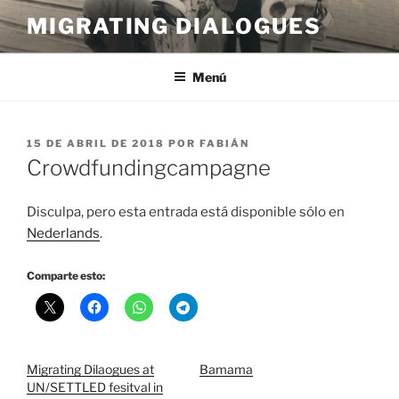
Saltar
MIGRATING DIALOGUES
al
contenido
Menú
PUBLICADO
15 DE ABRIL DE 2018
POR
FABIÁN
EL
Crowdfundingcampagne
Disculpa, pero esta entrada está disponible sólo en
Nederlands
.
Comparte esto:
Migrating Dilaogues at
Bamama
UN/SETTLED fesitval in