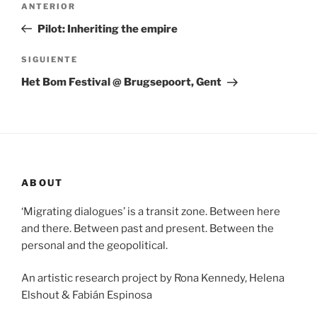
Entrada
ANTERIOR
de
anterior:
Pilot: Inheriting the empire
entradas
Siguiente
SIGUIENTE
entrada
Het Bom Festival @ Brugsepoort, Gent
ABOUT
‘Migrating dialogues’ is a transit zone. Between here
and there. Between past and present. Between the
personal and the geopolitical.
An artistic research project by Rona Kennedy, Helena
Elshout & Fabián Espinosa