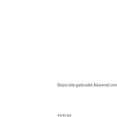
Deze site gebruikt Akismet o
Bericht
Vorig
VORIGE