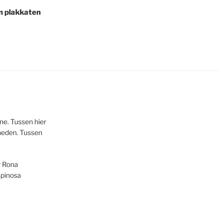
in plakkaten
one. Tussen hier
 heden. Tussen
r Rona
spinosa