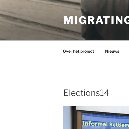
Ga
naar
MIGRATIN
de
inhoud
Over het project
Nieuws
Elections14