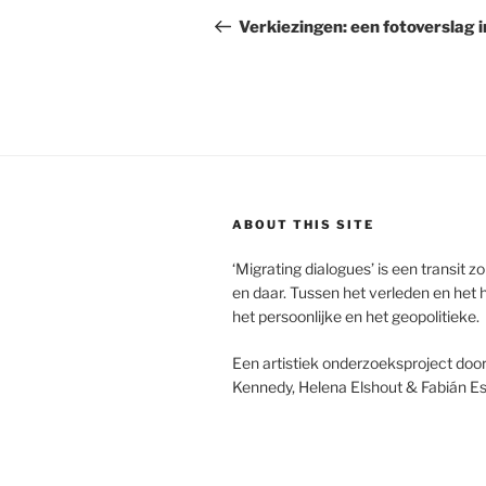
navigatie
bericht
Verkiezingen: een fotoverslag 
ABOUT THIS SITE
‘Migrating dialogues’ is een transit z
en daar. Tussen het verleden en het
het persoonlijke en het geopolitieke.
Een artistiek onderzoeksproject doo
Kennedy, Helena Elshout & Fabián E